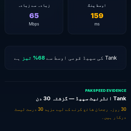
اوسط پنگ
زیادہ سے زیادہ
65
159
Mbps
ms
Tank کی سپیڈ قومی اوسط سے
68% تیز
ہے
PAKSPEED EVIDENCE
Tank انٹرنیٹ سپیڈ — گزشتہ 30 دن
30 روزہ رجحان شائع کرنے کے لیے مزید 30 درست ٹیسٹ
درکار ہیں۔