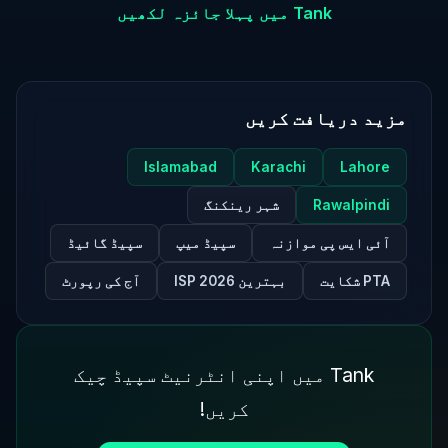
Tank میں پہلا جائزہ لکھیں
مزید دریافت کریں
Islamabad
Karachi
Lahore
Rawalpindi
شہر رینکنگ
آئی ایس پی موازنہ
سپیڈ میپ
سپیڈ گائیڈ
PTA شکایت
بہترین ISP 2026
آج کی رپورٹ
Tank میں اپنی انٹرنیٹ سپیڈ چیک
کریں!