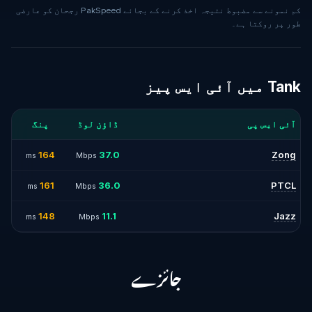
کم نمونے سے مضبوط نتیجہ اخذ کرنے کے بجائے PakSpeed رجحان کو عارضی
طور پر روکتا ہے۔
Tank میں آئی ایس پیز
آئی ایس پی
ڈاؤن لوڈ
پنگ
164
37.0
Zong
ms
Mbps
161
36.0
PTCL
ms
Mbps
148
11.1
Jazz
ms
Mbps
جائزے