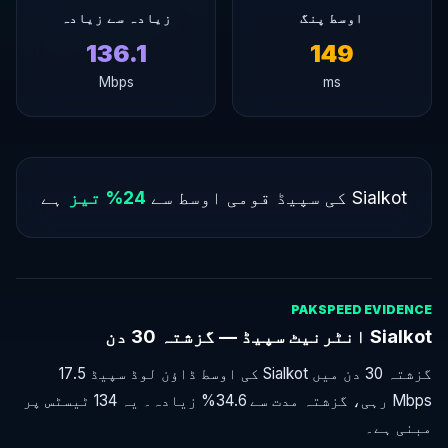
اوسط پنگ
زیادہ سے زیادہ
136.1
149
Mbps
ms
Sialkot کی سپیڈ قومی اوسط سے
24% تیز
ہے
PAKSPEED EVIDENCE
Sialkot انٹرنیٹ سپیڈ — گزشتہ 30 دن
گزشتہ 30 دن میں Sialkot کی اوسط ڈاؤن لوڈ سپیڈ 17.5
Mbps رہی، گزشتہ مدت سے 34.6% زیادہ۔ یہ 134 ٹیسٹس پر
مبنی ہے۔