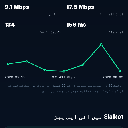
9.1 Mbps
17.5 Mbps
اوسط ڈاؤن لوڈ
اوسط اپ لوڈ
134
156 ms
اوسط پنگ
30 روزہ ٹیسٹ
2026-07-15
9.9–41.2 Mbps
2026-08-09
رولنگ 30 دن · صفحے کے لیے کم از کم 30 ٹیسٹ · ہر چارٹ پوائنٹ کے لیے کم
از کم 5 ٹیسٹ · اوسط نتائج، قومی مردم شماری نہیں۔
Sialkot میں آئی ایس پیز