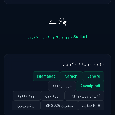
جائزے
Sialkot میں پہلا جائزہ لکھیں
مزید دریافت کریں
Islamabad
Karachi
Lahore
Rawalpindi
شہر رینکنگ
آئی ایس پی موازنہ
سپیڈ میپ
سپیڈ گائیڈ
PTA شکایت
بہترین ISP 2026
آج کی رپورٹ