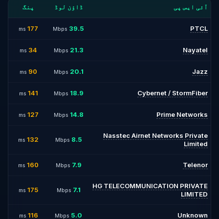
آئی ایس پی
ڈاؤن لوڈ
پنگ
177
39.5
PTCL
ms
Mbps
34
21.3
Nayatel
ms
Mbps
90
20.1
Jazz
ms
Mbps
141
18.9
Cybernet / StormFiber
ms
Mbps
127
14.8
Prime Networks
ms
Mbps
Nasstec Airnet Networks Private
132
8.5
ms
Mbps
Limited
160
7.9
Telenor
ms
Mbps
HG TELECOMMUNICATION PRIVATE
175
7.1
ms
Mbps
LIMITED
116
5.0
Unknown
ms
Mbps