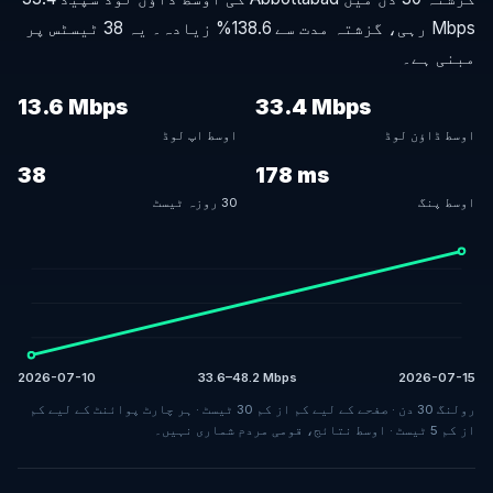
Mbps رہی، گزشتہ مدت سے 138.6% زیادہ۔ یہ 38 ٹیسٹس پر
مبنی ہے۔
13.6 Mbps
33.4 Mbps
اوسط ڈاؤن لوڈ
اوسط اپ لوڈ
38
178 ms
اوسط پنگ
30 روزہ ٹیسٹ
2026-07-10
33.6–48.2 Mbps
2026-07-15
رولنگ 30 دن · صفحے کے لیے کم از کم 30 ٹیسٹ · ہر چارٹ پوائنٹ کے لیے کم
از کم 5 ٹیسٹ · اوسط نتائج، قومی مردم شماری نہیں۔