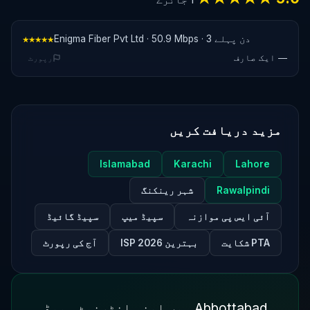
Enigma Fiber Pvt Ltd · 50.9 Mbps · 3 دن پہلے
★★★★★
— ایک صارف
رپورٹ
مزید دریافت کریں
Islamabad
Karachi
Lahore
Rawalpindi
شہر رینکنگ
آئی ایس پی موازنہ
سپیڈ میپ
سپیڈ گائیڈ
PTA شکایت
بہترین ISP 2026
آج کی رپورٹ
Abbottabad میں اپنی انٹرنیٹ سپیڈ