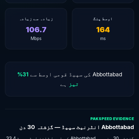
اوسط پنگ
زیادہ سے زیادہ
106.7
164
Mbps
ms
Abbottabad کی سپیڈ قومی اوسط سے
31%
تیز
ہے
PAKSPEED EVIDENCE
Abbottabad انٹرنیٹ سپیڈ — گزشتہ 30 دن
گزشتہ 30 دن میں Abbottabad کی اوسط ڈاؤن لوڈ سپیڈ 33.4