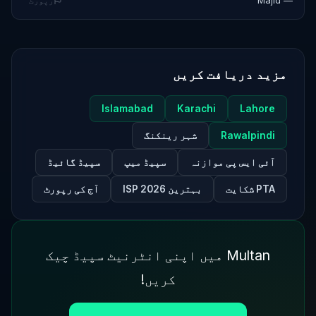
— Majid
رپورٹ
مزید دریافت کریں
Islamabad
Karachi
Lahore
Rawalpindi
شہر رینکنگ
آئی ایس پی موازنہ
سپیڈ میپ
سپیڈ گائیڈ
PTA شکایت
بہترین ISP 2026
آج کی رپورٹ
Multan میں اپنی انٹرنیٹ سپیڈ چیک
کریں!