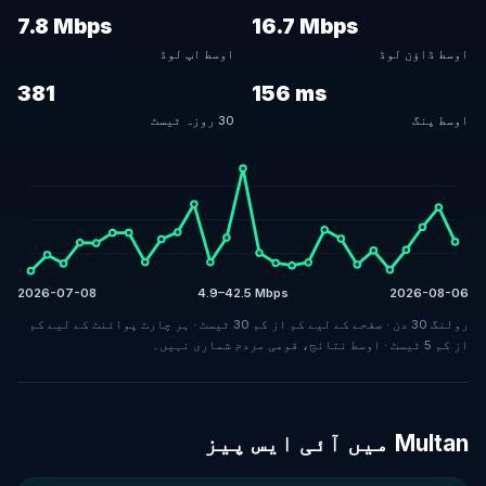
7.8 Mbps
16.7 Mbps
اوسط ڈاؤن لوڈ
اوسط اپ لوڈ
381
156 ms
اوسط پنگ
30 روزہ ٹیسٹ
2026-07-08
4.9–42.5 Mbps
2026-08-06
رولنگ 30 دن · صفحے کے لیے کم از کم 30 ٹیسٹ · ہر چارٹ پوائنٹ کے لیے کم
از کم 5 ٹیسٹ · اوسط نتائج، قومی مردم شماری نہیں۔
Multan میں آئی ایس پیز