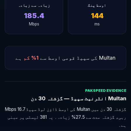
اوسط پنگ
زیادہ سے زیادہ
185.4
144
Mbps
ms
Multan کی سپیڈ قومی اوسط سے
1% کم
ہے
PAKSPEED EVIDENCE
Multan انٹرنیٹ سپیڈ — گزشتہ 30 دن
گزشتہ 30 دن میں Multan کی اوسط ڈاؤن لوڈ سپیڈ 16.7 Mbps
رہی، گزشتہ مدت سے 27.5% زیادہ۔ یہ 381 ٹیسٹس پر مبنی
ہے۔