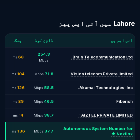
Lahore میں آئی ایس پیز
آئی ایس پی
ڈاؤن لوڈ
پنگ
254.3
68
Brain Telecommunication Ltd.
ms
Mbps
104
71.8
Vision telecom Private limited
ms
Mbps
126
58.5
Akamai Technologies, Inc.
ms
Mbps
89
46.5
Fiberish
ms
Mbps
14
38.7
TAIZTEL PRIVATE LIMITED
ms
Mbps
Autonomous System Number for
136
37.7
ms
Mbps
Nexlinx ★