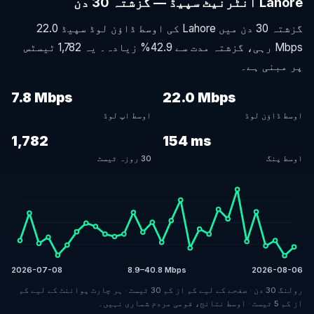
Lahore انٹرنیٹ سپیڈ — گزشتہ 30 دن
گزشتہ 30 دن میں Lahore کی اوسط ڈاؤن لوڈ سپیڈ 22.0
Mbps رہی، گزشتہ مدت سے 42.9% زیادہ۔ یہ 1,782 ٹیسٹس
پر مبنی ہے۔
7.8 Mbps
22.0 Mbps
اوسط ڈاؤن لوڈ
اوسط اپ لوڈ
1,782
154 ms
اوسط پنگ
30 روزہ ٹیسٹ
2026-07-08
8.9–40.8 Mbps
2026-08-06
رولنگ 30 دن · صفحے کے لیے کم از کم 30 ٹیسٹ · ہر چارٹ پوائنٹ کے لیے کم
از کم 5 ٹیسٹ · اوسط نتائج، قومی مردم شماری نہیں۔