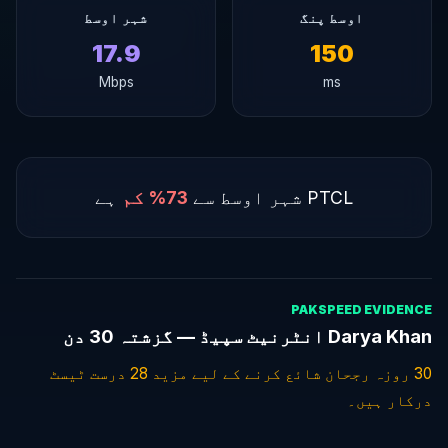
اوسط پنگ
شہر اوسط
17.9
150
Mbps
ms
PTCL شہر اوسط سے
73% کم
ہے
PAKSPEED EVIDENCE
Darya Khan انٹرنیٹ سپیڈ — گزشتہ 30 دن
30 روزہ رجحان شائع کرنے کے لیے مزید 28 درست ٹیسٹ
درکار ہیں۔