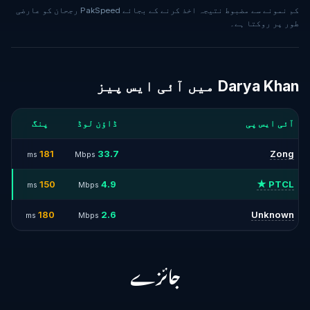
کم نمونے سے مضبوط نتیجہ اخذ کرنے کے بجائے PakSpeed رجحان کو عارضی
طور پر روکتا ہے۔
Darya Khan میں آئی ایس پیز
آئی ایس پی
ڈاؤن لوڈ
پنگ
181
33.7
Zong
ms
Mbps
150
4.9
PTCL ★
ms
Mbps
180
2.6
Unknown
ms
Mbps
جائزے