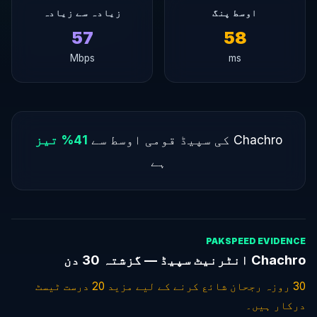
اوسط پنگ
زیادہ سے زیادہ
57
58
Mbps
ms
Chachro کی سپیڈ قومی اوسط سے
41% تیز
ہے
PAKSPEED EVIDENCE
Chachro انٹرنیٹ سپیڈ — گزشتہ 30 دن
30 روزہ رجحان شائع کرنے کے لیے مزید 20 درست ٹیسٹ
درکار ہیں۔