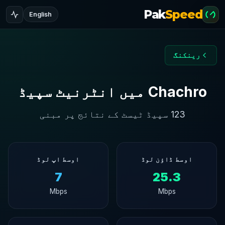
Pak
Speed
English
رینکنگ
Chachro میں انٹرنیٹ سپیڈ
123 سپیڈ ٹیسٹ کے نتائج پر مبنی
اوسط ڈاؤن لوڈ
اوسط اپ لوڈ
7
25.3
Mbps
Mbps