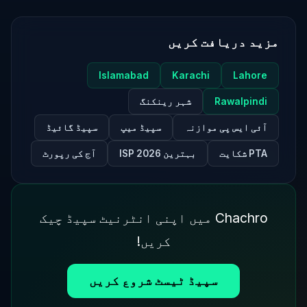
مزید دریافت کریں
Islamabad
Karachi
Lahore
Rawalpindi
شہر رینکنگ
آئی ایس پی موازنہ
سپیڈ میپ
سپیڈ گائیڈ
PTA شکایت
بہترین ISP 2026
آج کی رپورٹ
Chachro میں اپنی انٹرنیٹ سپیڈ چیک
کریں!
سپیڈ ٹیسٹ شروع کریں