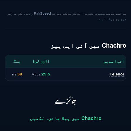
کم نمونے سے مضبوط نتیجہ اخذ کرنے کے بجائے PakSpeed رجحان کو عارضی
طور پر روکتا ہے۔
Chachro میں آئی ایس پیز
آئی ایس پی
ڈاؤن لوڈ
پنگ
58
25.5
Telenor
ms
Mbps
جائزے
Chachro میں پہلا جائزہ لکھیں