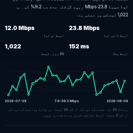
لوڈ سپیڈ 23.8 Mbps رہی، گزشتہ مدت سے 9.2% کم۔ یہ
1,022 ٹیسٹس پر مبنی ہے۔
12.0 Mbps
23.8 Mbps
اوسط ڈاؤن لوڈ
اوسط اپ لوڈ
1,022
152 ms
اوسط پنگ
30 روزہ ٹیسٹ
2026-07-08
7.6–39.3 Mbps
2026-08-06
رولنگ 30 دن · صفحے کے لیے کم از کم 30 ٹیسٹ · ہر چارٹ پوائنٹ کے لیے کم
از کم 5 ٹیسٹ · اوسط نتائج، قومی مردم شماری نہیں۔