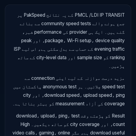
PMCL /LDI IP TRANSIT کے یہ نتائج PakSpeed پر
جمع ہونے والے community speed tests سے بنائے
گئے ہیں۔ ایک ہی provider کی performance شہر،
package، Wi-Fi setup، device quality، اور peak
evening traffic کے حساب سے بدل سکتی ہے، اس لیے ISP
ranking کو sample size اور city-level data کے ساتھ
پڑھیں۔
مزید درست موازنہ کے لیے اپنی connection سے
speed test چلائیں۔ ہر anonymous test پاکستان میں
download speed، upload speed، ping، اور city
coverage کی آزاد measurement کو بہتر بناتا ہے۔
Result کو پڑھتے وقت download، upload، ping، test
count، اور city coverage کو ساتھ دیکھیں۔ High
download useful ہے، مگر video calls، gaming، online