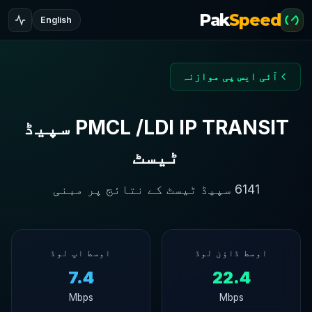
Pak
Speed
English
آئی ایس پی موازنہ
PMCL /LDI IP TRANSIT سپیڈ
ٹیسٹ
6141 سپیڈ ٹیسٹ کے نتائج پر مبنی
اوسط ڈاؤن لوڈ
اوسط اپ لوڈ
7.4
22.4
Mbps
Mbps