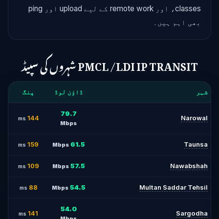
classes، اور remote work کے لیے upload اور ping
بھی اہم ہیں۔
PMCL /LDI IP TRANSIT شہروں کی سپیڈ
شہر
ڈاؤن لوڈ
پنگ
79.7
144
Narowal
ms
Mbps
159
61.5
Taunsa
ms
Mbps
109
57.5
Nawabshah
ms
Mbps
88
54.5
Multan Saddar Tehsil
ms
Mbps
54.0
141
Sargodha
ms
Mbps