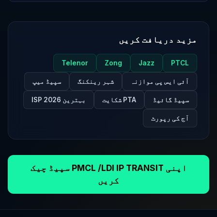
مزید دریافت کریں
Telenor
Zong
Jazz
PTCL
آئی ایس پی موازنہ
شہر رینکنگ
سپیڈ میپ
سپیڈ گائیڈ
PTA شکایت
بہترین ISP 2026
آج کی رپورٹ
اپنی PMCL /LDI IP TRANSIT سپیڈ چیک
کریں