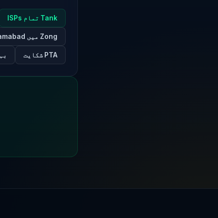
Tank تمام ISPs
Zong میں Islamabad
PTA شکایت
بہتری