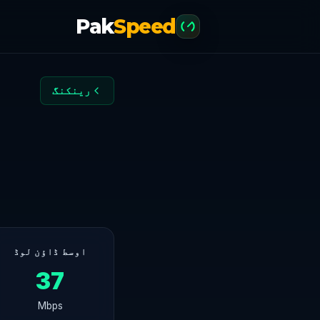
Pak
Speed
رینکنگ
اوسط ڈاؤن لوڈ
37
Mbps