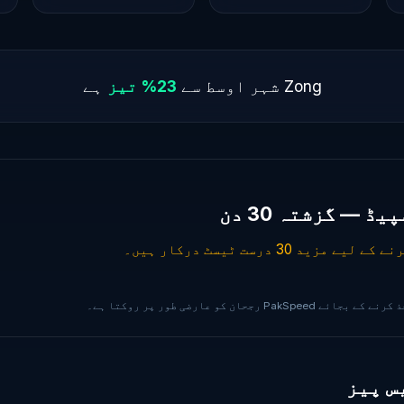
Zong شہر اوسط سے
23% تیز
ہے
رجحان کو عارضی طور پر روکتا ہے۔