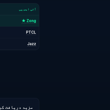
آئی ایس پی
Zong ★
PTCL
Jazz
مزید دریافت کر