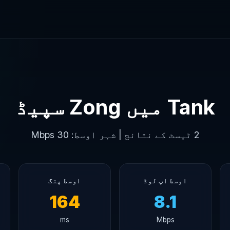
Tank میں Zong سپیڈ
2 ٹیسٹ کے نتائج | شہر اوسط: 30 Mbps
اوسط اپ لوڈ
اوسط پنگ
164
8.1
ms
Mbps