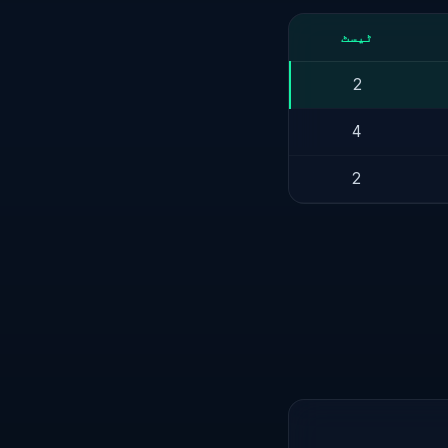
ٹیسٹ
2
4
2