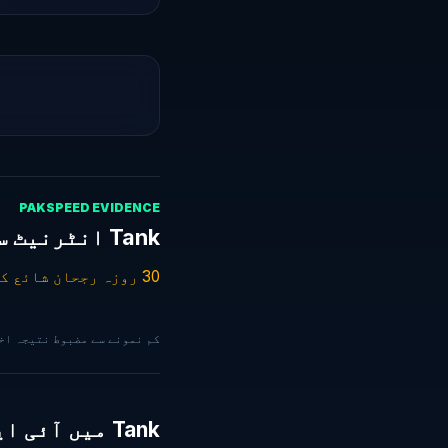
PAKSPEED EVIDENCE
Tank انٹرنیٹ سپیڈ — گزشتہ 30 دن
30 روزہ رجحان شائع کرنے کے لیے مزید 30 درست ٹیسٹ درکار ہیں۔
کم نمونے سے مضبوط نتیجہ اخذ کرنے کے بجائے PakSpeed 
Tank میں آئی ایس پیز