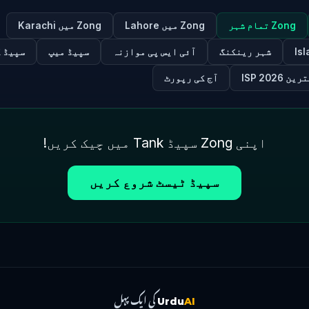
Zong تمام شہر
Zong میں Lahore
Zong میں Karachi
شہر رینکنگ
آئی ایس پی موازنہ
سپیڈ میپ
سپیڈ 
ن ISP 2026
آج کی رپورٹ
اپنی Zong سپیڈ Tank میں چیک کریں!
سپیڈ ٹیسٹ شروع کریں
کی ایک پہل
Urdu
AI