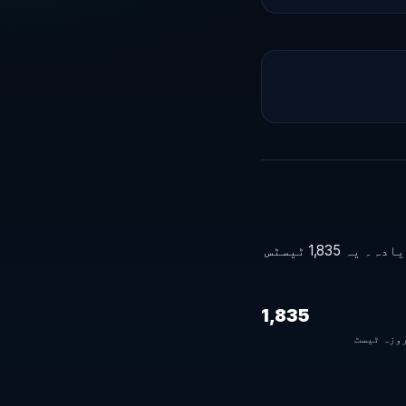
گزشتہ 30 دن میں Lahore کی اوسط ڈاؤن لوڈ سپیڈ 21.7 Mbps رہی، گزشتہ مدت سے 34% زیادہ۔ یہ 1,835 ٹیسٹس
1,835