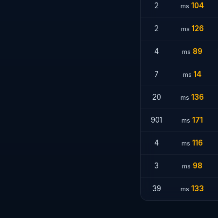
2
104
ms
2
126
ms
4
89
ms
7
14
ms
20
136
ms
901
171
ms
4
116
ms
3
98
ms
39
133
ms