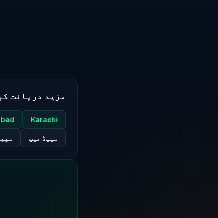
مزید دریافت کر
abad
Karachi
سپیڈ میپ
سپیڈ