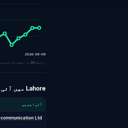
2026-08-09
رولنگ 30 دن · صفحے کے لیے کم از کم 30 ٹیسٹ · ہر چارٹ پوائنٹ کے لیے کم از کم 5 ٹیسٹ · اوسط نتائج، قومی مردم شماری نہیں۔
Lahore میں آئی ایس پیز
آئی ایس پی
ecommunication Ltd.