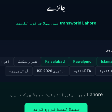
جائزے
transworld Lahore میں پہلا جائزہ لکھیں
یں
Islam
Rawalpindi
Faisalabad
شہر رینکنگ
آئی ای
 گائیڈ
PTA شکایت
بہترین ISP 2026
آج کی رپورٹ
Lahore میں اپنی انٹرنیٹ سپیڈ چیک کریں!
سپیڈ ٹیسٹ شروع کریں