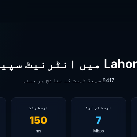
L میں انٹرنیٹ سپیڈ
8417 سپیڈ ٹیسٹ کے نتائج پر مبنی
اوسط اپ لوڈ
اوسط پنگ
150
7
ms
Mbps