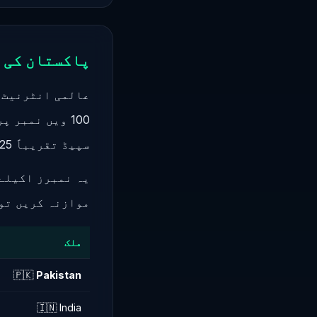
پاکستان کی 
عالمی انٹرنیٹ 
سپیڈ تقریباً 25 Mbps اور فکسڈ براڈ بینڈ تقریباً 15 Mbps ہے۔
یہ نمبرز اکیلے 
موازنہ کریں تو 
ملک
🇵🇰
Pakistan
🇮🇳 India