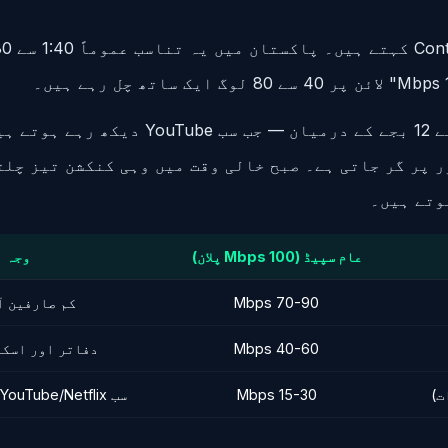
اسی لیے رات 8 سے 12 بجے کے درمیان — جب سب ouTube
 پر گر جاتی ہے۔ صبح خالی وقت میں وہی کنکشن تیز چلت
ہوتے ہیں۔
عام سپیڈ (100 Mbps پلان)
وجہ
70-90 Mbps
کم صارفین آن
40-60 Mbps
دفاتر اور اسکول
15-30 Mbps
سب YouTube/Netflix دیکھ رہے ہیں