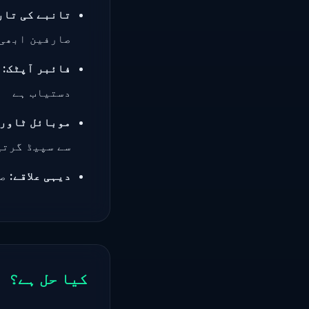
تانبے کی تاریں (
صارفین ابھی 
فائبر آپٹک:
دستیاب ہے
موبائل ٹاورز
سے سپیڈ گرتی
دیہی علاقے:
صرف 2G/3G کوریج — 
کیا حل ہے؟