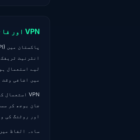
VPN اور فائر وال تھروٹلنگ
انٹرنیٹ ٹریفک ک
لیے استعمال ہوت
میں اضافی وقت 
اور روٹنگ کی وجہ سے 