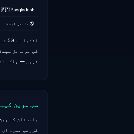
🇧🇩 Bangladesh
🌎 عالمی اوسط
انڈی
کی موبائل سپیڈ 
نہیں — بلکہ ان
سب مرین کیب
گزرتی ہیں۔ ان میں IMEWE، SEA-ME-WE 4، SEA-ME-WE 5، TW1 اور 