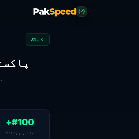
Pak
Speed
بلاگ
پاکست
حق
#100+
عالمی رینکنگ