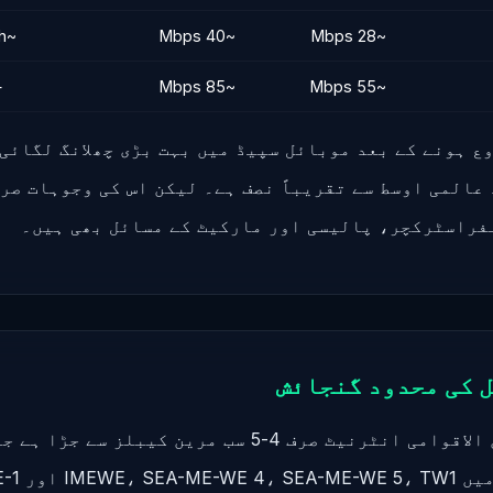
~95th
~40 Mbps
~28 Mbps
—
~85 Mbps
~55 Mbps
ا نے 5G شروع ہونے کے بعد موبائل سپیڈ میں بہت بڑی چھلانگ لگا
عالمی اوسط سے تقریباً نصف ہے۔ لیکن اس کی وجوہات صر
فراسٹرکچر، پالیسی اور مارکیٹ کے مسائل بھی ہیں۔
ل کی محدود گنجائش
پاکستان کا بین الاقوامی انٹرنیٹ صرف 4-5 سب مرین کیبلز س
AAE-1 شامل ہیں۔