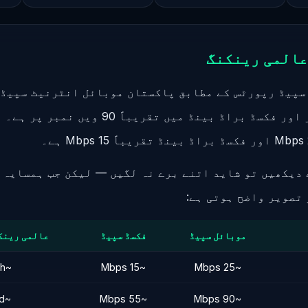
عالمی رینکنگ
سپیڈ رپورٹس کے مطابق پاکستان موبائل انٹرنیٹ سپیڈ م
100 ویں نمبر پر اور فکسڈ براڈ بینڈ میں تقریباً
دیکھیں تو شاید اتنے برے نہ لگیں — لیکن جب ہمسایہ 
تصویر واضح ہوتی ہے:
موبائل سپیڈ
فکسڈ سپیڈ
عالمی رینک
~100th
~15 Mbps
~25 Mbps
~22nd
~55 Mbps
~90 Mbps