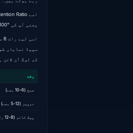
رہے ہوتے ہیں۔
یعنی آپ کی "100 Mbps" لائن پر 40 سے 80 لوگ ایک ساتھ چل رہے ہیں۔
سپیڈ نمایاں طور
کم لوگ آن لائن 
وقت
صبح (6-10 بجے)
دوپہر (12-5 بجے)
پیک ٹائم (8-12 رات)