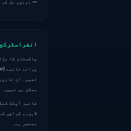
— دونوں مل کر آ
انفراسٹرکچر
ممکن ہی نہیں۔
فائبر آپٹک کنکش
منحصر ہے۔