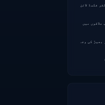
ستان کے اکثر فکسڈ لائن
نتخب علاقوں میں
 بھیڑ کی وجہ