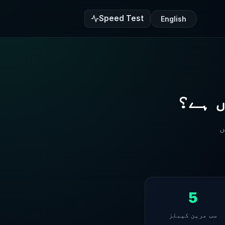
Speed Test
English
 ہے؟
ں
5
سب مرین کیبلز