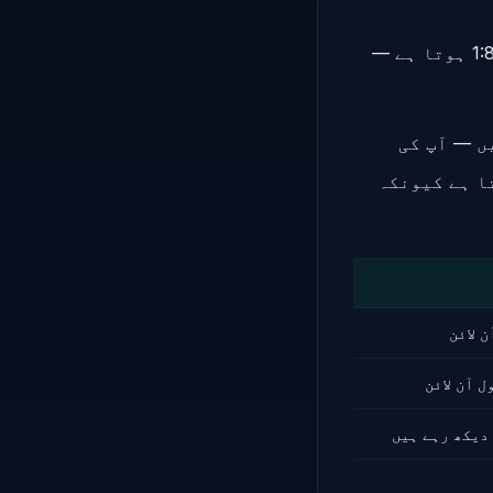
اسے Contention Ratio کہتے ہیں۔ پاکستان میں یہ تناسب عموماً 1:40 سے 1:80 ہوتا ہے —
Y دیکھ رہے ہوتے ہیں — آپ کی
ا ہے کیونکہ
 لائن
 آن لائن