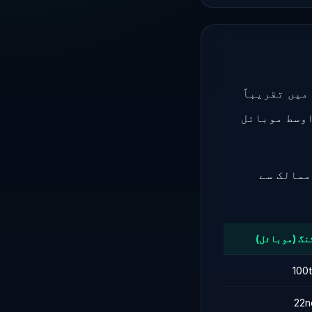
یں تقریباً
 90 ویں نمبر پر ہے۔ اوسط موبائل
ممالک سے
نگ (موبائل)