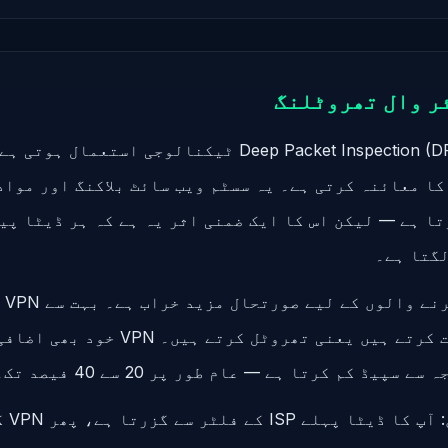
پاکستان میں Deep Packet Inspection (DPI) ٹیکنالوجی استعما
ا معائنہ کرتی ہے۔ یہ سسٹم ویب سائٹ بلاکنگ اور مواد
ا ہے — لیکن اس کا ایک ضمنی اثر یہ ہے کہ ہر ڈیٹا پی
لگتا ہے۔
سپیڈ کم کرتا ہے — عام طور پر 20 سے 40 فیصد تک۔
سادہ ا