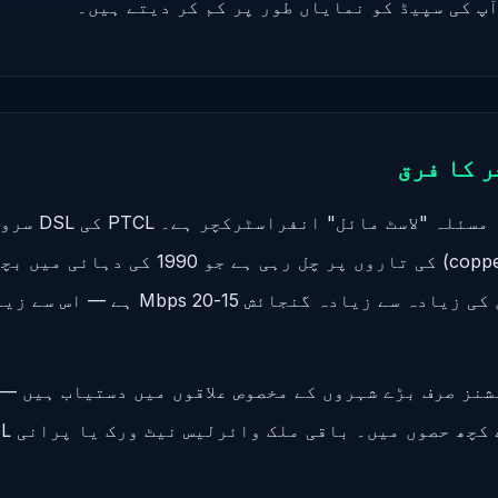
پ کی سپیڈ کو نمایاں طور پر کم کر دیتے ہیں۔
 کا فرق
پاکستان کا بڑا مسئلہ 
پرانے تانبے (copper) کی تاروں پر چل رہی ہے جو 990
تھیں۔ ان تاروں کی زیادہ سے زیادہ گنجائش 
نز صرف بڑے شہروں کے مخصوص علاقوں میں دستیاب ہیں — 