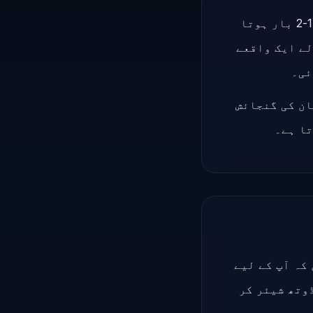
مسئلہ یہ ہے کہ جب بھی ان میں سے کوئی کیبل کٹ جاتی ہے — جو سال میں 1-2 بار ہوتا
 ہوتی ہے۔ 2024 میں ہونے والے ایک واقعے
یں، پاکستان کی گنجائش
تا ہے۔
یہ نہیں کہ آپ کے لیے
سے 100 صارفین یہی بینڈوتھ شیئر کر