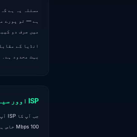
میں صرف دو کیبلز متاثر 
بہت محدود ہے۔ ا
ISP اوور سیلنگ — بینڈوتھ شیئرنگ