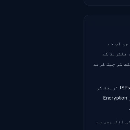
ل ہوتی ہے جو آپ کے
 فلٹرنگ کے
کٹ کو چیک کرنے
VPN استعمال کرنے والوں کے لیے صورتحال مزید خراب ہے۔ بہت سے ISPs VPN ٹریفک کو
جان بوجھ کر سست کرتے ہیں یعنی تھروٹل کرتے ہیں۔ VPN خود بھی اضافی Encryption
لفاظ میں: آپ کا ڈیٹا پہلے ISP کے فلٹر سے گزرتا ہے، پھر VPN کی انکرپشن سے