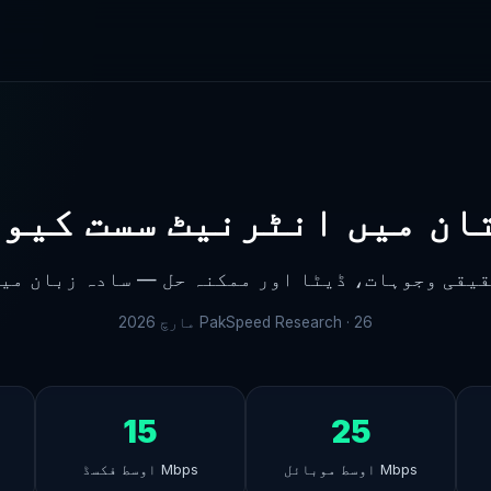
ان میں انٹرنیٹ سست کیوں
یقی وجوہات، ڈیٹا اور ممکنہ حل — سادہ زبان می
26 مارچ 2026
PakSpeed Research ·
15
25
Mbps اوسط موبائل
Mbps اوسط فکسڈ