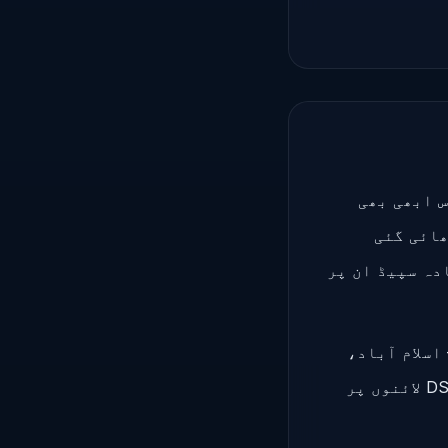
"لاسٹ مائل" انفراسٹرکچر ہے۔ PTCL کی DSL سروس ابھی بھی
1 کی دہائی میں بچھائی گئی
15-20 Mbps ہے — اس سے زیادہ سپیڈ ان پر
اسلام آباد،
لاہور، کراچی کے کچھ حصوں میں۔ باقی ملک وائرلیس نیٹ ورک یا پرانی DSL لائنوں پر