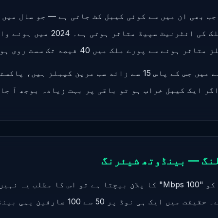
ہے — تو پورے ملک کی انٹرنیٹ سپیڈ متاثر
ہونے سے پورے ملک میں 40 فیصد تک سست روی ہوئی۔
انڈیا کے مقابلے میں جس کے پاس 15 سے زائد سب مرین کیبلز ہ
گر ایک کیبل خراب ہو تو باقی پر بہت زیادہ بوجھ آ جا
جب آپ کا ISP آپ کو "100 Mbps" کا پلان بیچتا ہے تو اس کا مطلب 
100 Mbps خاص ہے۔ حقیقت میں ایک ہی نوڈ پر 50 