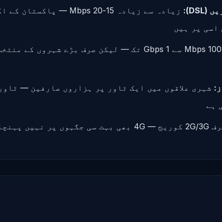
DSL):
زیادہ سے زیادہ 15-20 Mbps — پاک
اسی پر ہیں
100 Mbps سے 1 Gbps تک — لیکن صرف بڑے شہروں کے م
:
شہری علاقوں میں ایک ٹاور پر ہزاروں صارفین — ٹاور
 ہے
4G بھی بہت سی جگہوں پر نہیں پہنچا