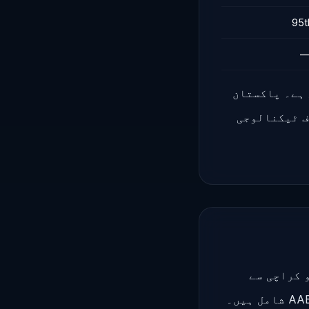
ئی ہے۔ پاکستان
ف ٹیکنالوجی
ے جڑا ہے جو کراچی سے