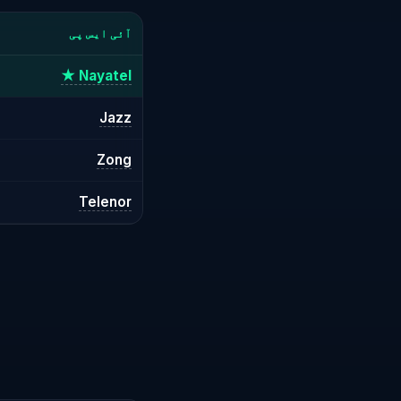
آئی ایس پی
Nayatel ★
Jazz
Zong
Telenor