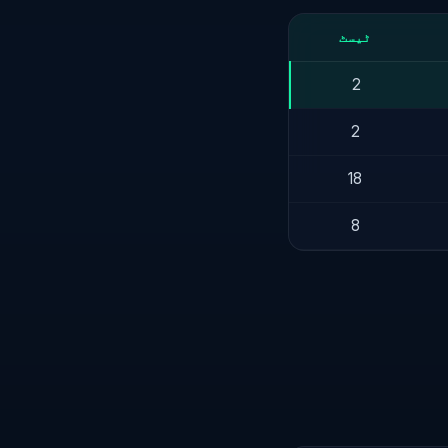
ٹیسٹ
2
2
18
8