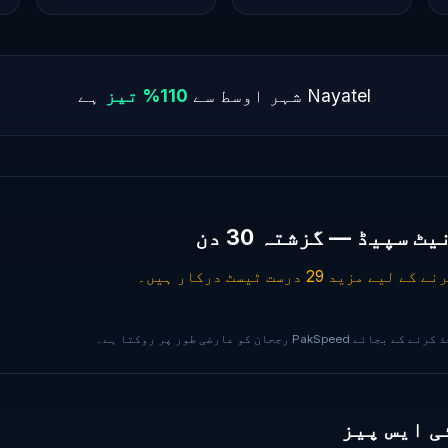
Nayatel شہر اوسط سے
110% تیز
ہے
رجحان کو عارضی طور پر روکتا ہے۔