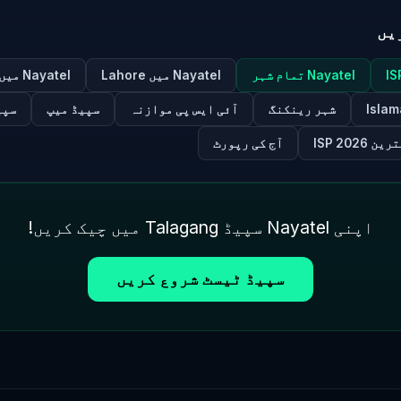
یں
Nayatel تمام شہر
Nayatel میں Lahore
Nayatel میں Karachi
شہر رینکنگ
آئی ایس پی موازنہ
سپیڈ میپ
سپی
ن ISP 2026
آج کی رپورٹ
اپنی Nayatel سپیڈ Talagang میں چیک کریں!
سپیڈ ٹیسٹ شروع کریں