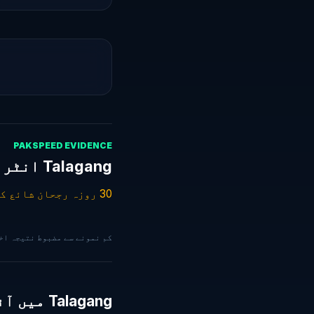
PAKSPEED EVIDENCE
Talagang انٹرنیٹ سپیڈ — گزشتہ 30 دن
30 روزہ رجحان شائع کرنے کے لیے مزید 29 درست ٹیسٹ درکار ہیں۔
کم نمونے سے مضبوط نتیجہ اخذ کرنے کے بجائے PakSpeed 
Talagang میں آئی ایس پیز