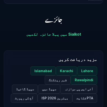
جائزے
Sialkot میں پہلا جائزہ لکھیں
مزید دریافت کریں
Islamabad
Karachi
Lahore
Rawalpindi
شہر رینکنگ
آئی ایس پی موازنہ
سپیڈ میپ
سپیڈ گائیڈ
PTA شکایت
بہترین ISP 2026
آج کی رپورٹ