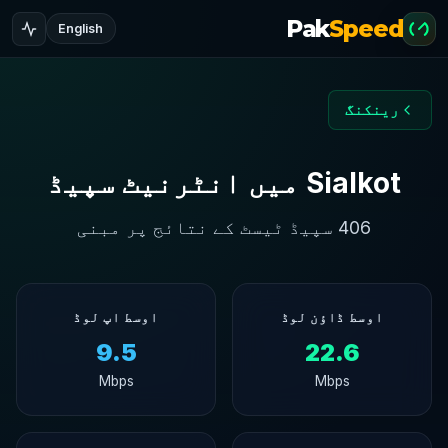
Pak
Speed
English
رینکنگ
Sialkot میں انٹرنیٹ سپیڈ
406 سپیڈ ٹیسٹ کے نتائج پر مبنی
اوسط ڈاؤن لوڈ
اوسط اپ لوڈ
9.5
22.6
Mbps
Mbps