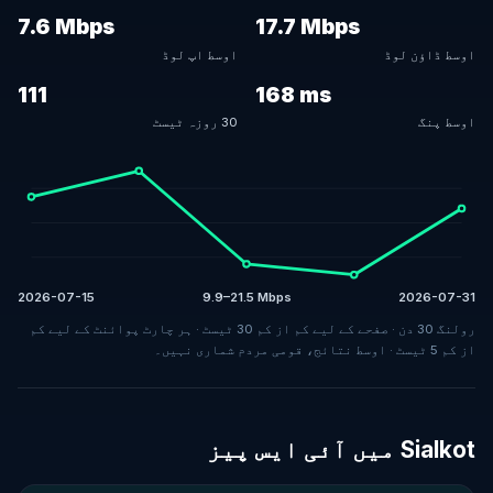
7.6 Mbps
17.7 Mbps
اوسط ڈاؤن لوڈ
اوسط اپ لوڈ
111
168 ms
اوسط پنگ
30 روزہ ٹیسٹ
2026-07-15
9.9–21.5 Mbps
2026-07-31
رولنگ 30 دن · صفحے کے لیے کم از کم 30 ٹیسٹ · ہر چارٹ پوائنٹ کے لیے کم
از کم 5 ٹیسٹ · اوسط نتائج، قومی مردم شماری نہیں۔
Sialkot میں آئی ایس پیز