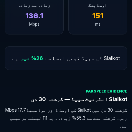
اوسط پنگ
زیادہ سے زیادہ
136.1
151
Mbps
ms
Sialkot کی سپیڈ قومی اوسط سے
26% تیز
ہے
PAKSPEED EVIDENCE
Sialkot انٹرنیٹ سپیڈ — گزشتہ 30 دن
گزشتہ 30 دن میں Sialkot کی اوسط ڈاؤن لوڈ سپیڈ 17.7 Mbps
رہی، گزشتہ مدت سے 55.3% زیادہ۔ یہ 111 ٹیسٹس پر مبنی
ہے۔