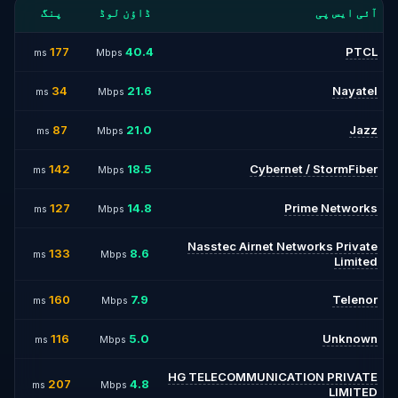
آئی ایس پی
ڈاؤن لوڈ
پنگ
177
40.4
PTCL
ms
Mbps
34
21.6
Nayatel
ms
Mbps
87
21.0
Jazz
ms
Mbps
142
18.5
Cybernet / StormFiber
ms
Mbps
127
14.8
Prime Networks
ms
Mbps
Nasstec Airnet Networks Private
133
8.6
ms
Mbps
Limited
160
7.9
Telenor
ms
Mbps
116
5.0
Unknown
ms
Mbps
HG TELECOMMUNICATION PRIVATE
207
4.8
ms
Mbps
LIMITED