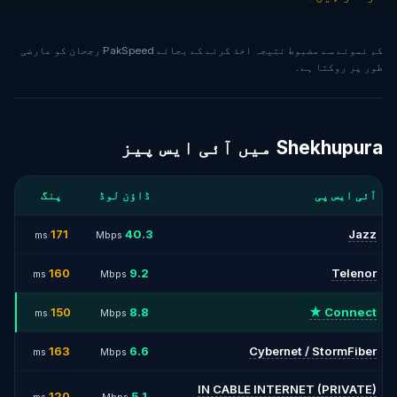
کم نمونے سے مضبوط نتیجہ اخذ کرنے کے بجائے PakSpeed رجحان کو عارضی
طور پر روکتا ہے۔
Shekhupura میں آئی ایس پیز
آئی ایس پی
ڈاؤن لوڈ
پنگ
171
40.3
Jazz
ms
Mbps
160
9.2
Telenor
ms
Mbps
150
8.8
Connect ★
ms
Mbps
163
6.6
Cybernet / StormFiber
ms
Mbps
IN CABLE INTERNET (PRIVATE)
120
5.1