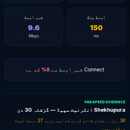
اوسط پنگ
شہر اوسط
9.6
150
Mbps
ms
Connect شہر اوسط سے
8% کم
ہے
PAKSPEED EVIDENCE
Shekhupura انٹرنیٹ سپیڈ — گزشتہ 30 دن
30 روزہ رجحان شائع کرنے کے لیے مزید 27 درست ٹیسٹ
درکار ہیں۔