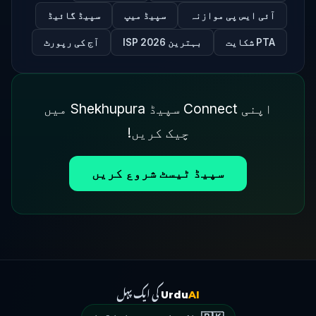
آئی ایس پی موازنہ
سپیڈ میپ
سپیڈ گائیڈ
PTA شکایت
بہترین ISP 2026
آج کی رپورٹ
اپنی Connect سپیڈ Shekhupura میں
چیک کریں!
سپیڈ ٹیسٹ شروع کریں
کی ایک پہل
Urdu
AI