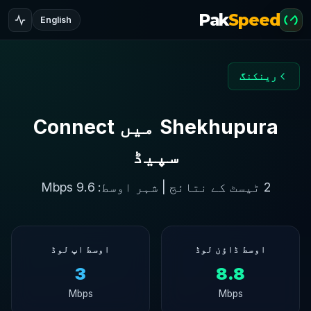
Pak
Speed
English
رینکنگ
Shekhupura میں Connect
سپیڈ
2 ٹیسٹ کے نتائج | شہر اوسط: 9.6 Mbps
اوسط ڈاؤن لوڈ
اوسط اپ لوڈ
3
8.8
Mbps
Mbps