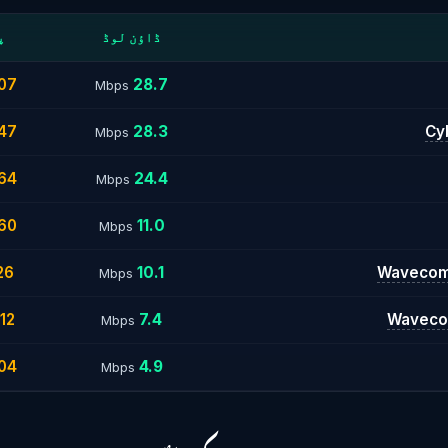
ڈاؤن لوڈ
پ
07
28.7
Mbps
47
28.3
Cy
Mbps
64
24.4
Mbps
60
11.0
Mbps
26
10.1
Wavecomm
Mbps
112
7.4
Wavecom
Mbps
04
4.9
Mbps