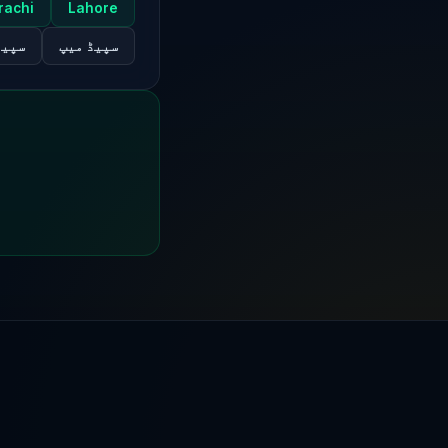
rachi
Lahore
سپیڈ میپ
سپیڈ