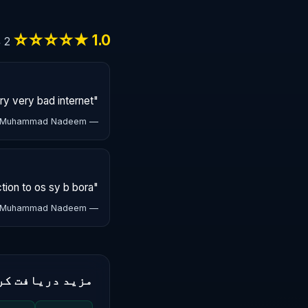
1.0 ★☆☆☆☆
2 جائزے
"Very very bad internet"
— Muhammad Nadeem
"Buht hi bekar internet ptcl or complain py reaction to os sy b bora"
— Muhammad Nadeem
مزید دریافت کر