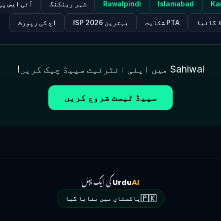
Ka
Islamabad
Rawalpindi
شہر رینکنگ
آئی ایس پی
 گائیڈ
PTA شکایت
بہترین ISP 2026
آج کی رپورٹ
Sahiwal میں اپنی انٹرنیٹ سپیڈ چیک کریں!
سپیڈ ٹیسٹ شروع کریں
کی ایک پہل
Urdu
AI
🇵🇰
پاکستان میں بنایا گیا