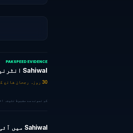
PAKSPEED EVIDENCE
Sahiwal انٹرنیٹ سپیڈ — گزشتہ 30 دن
30 روزہ رجحان شائع کرنے کے لیے مزید 29 درست ٹیسٹ درکار ہیں۔
کم نمونے سے مضبوط نتیجہ اخذ کرنے کے بجائے PakSpeed 
Sahiwal میں آئی ایس پیز