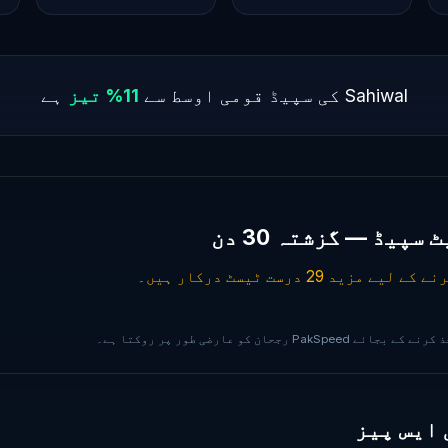
Sahiwal کی سپیڈ قومی اوسط سے
11% تیز
ہے
رجحان کو عارضی طور پر روکتا ہے۔