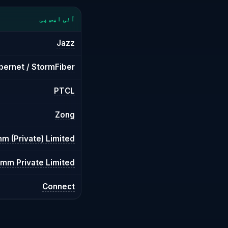
آئی ایس پی
Jazz
bernet / StormFiber
PTCL
Zong
 (Private) Limited
m Private Limited
Connect