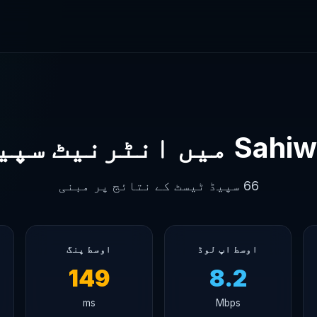
S میں انٹرنیٹ سپیڈ
66 سپیڈ ٹیسٹ کے نتائج پر مبنی
اوسط اپ لوڈ
اوسط پنگ
149
8.2
ms
Mbps