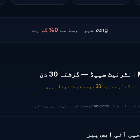
zong شہر اوسط سے
0% کم
ہے
ن
رجحان کو عارضی طور پر روکتا ہے۔