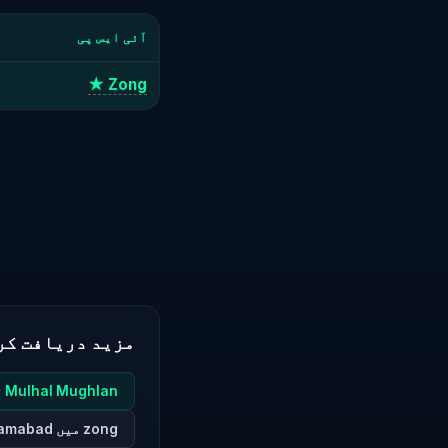
آئی ایس پی
Zong ★
مزید دریافت کر
Mulhal Mughlan تمام ISPs
zong میں Islamabad