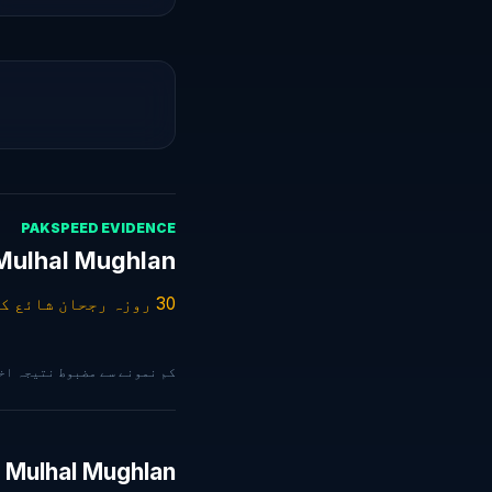
PAKSPEED EVIDENCE
Mulhal Mughlan انٹرنیٹ سپیڈ — گزشتہ 30 د
30 روزہ رجحان شائع کرنے کے لیے مزید 30 درست ٹیسٹ درکار ہیں۔
کم نمونے سے مضبوط نتیجہ اخذ کرنے کے بجائے PakSpeed 
Mulhal Mughlan میں آئی ایس پیز