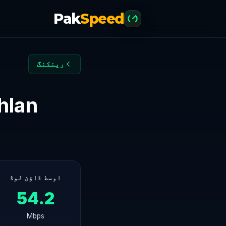
Pak
Speed
رینکنگ
Mughlan
اوسط ڈاؤن لوڈ
54.2
Mbps