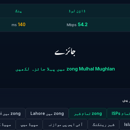
ڈاؤن لوڈ
پنگ
140
54.2
ms
Mbps
جائزے
zong Mulhal Mughlan میں پہلا جائزہ لکھیں
یں
zong تمام شہر
zong میں Lahore
zong میں Karachi
شہر رینکنگ
آئی ایس پی موازنہ
سپیڈ میپ
سپیڈ 