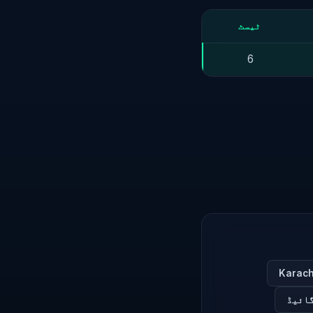
ٹیسٹ
6
گائیڈ