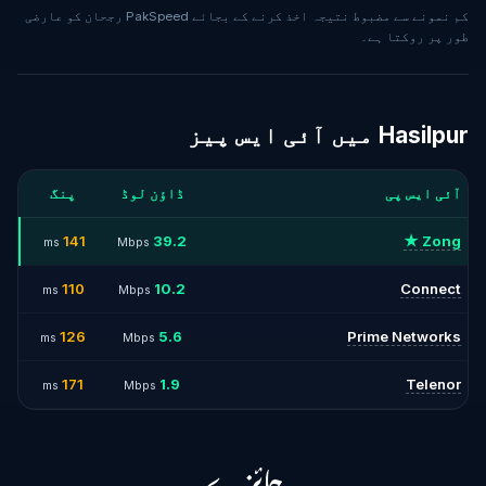
کم نمونے سے مضبوط نتیجہ اخذ کرنے کے بجائے PakSpeed رجحان کو عارضی
طور پر روکتا ہے۔
Hasilpur میں آئی ایس پیز
آئی ایس پی
ڈاؤن لوڈ
پنگ
141
39.2
Zong ★
ms
Mbps
110
10.2
Connect
ms
Mbps
126
5.6
Prime Networks
ms
Mbps
171
1.9
Telenor
ms
Mbps
جائزے