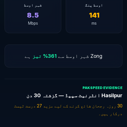
اوسط پنگ
شہر اوسط
8.5
141
Mbps
ms
Zong شہر اوسط سے
361% تیز
ہے
PAKSPEED EVIDENCE
Hasilpur انٹرنیٹ سپیڈ — گزشتہ 30 دن
30 روزہ رجحان شائع کرنے کے لیے مزید 27 درست ٹیسٹ
درکار ہیں۔