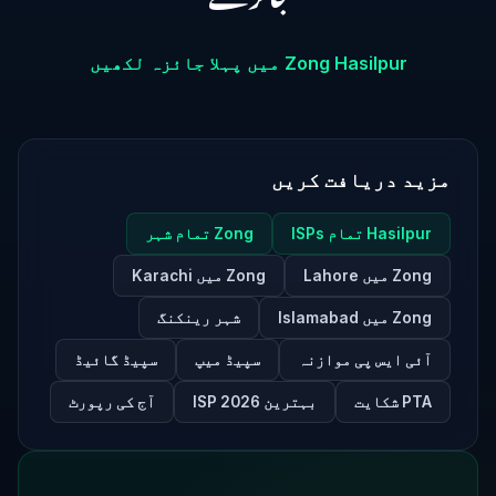
Zong Hasilpur میں پہلا جائزہ لکھیں
مزید دریافت کریں
Hasilpur تمام ISPs
Zong تمام شہر
Zong میں Lahore
Zong میں Karachi
Zong میں Islamabad
شہر رینکنگ
آئی ایس پی موازنہ
سپیڈ میپ
سپیڈ گائیڈ
PTA شکایت
بہترین ISP 2026
آج کی رپورٹ