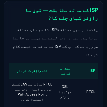
ISP کے ساتھ مطابقت — کون سا
راؤٹر کہاں چلے گا؟
پاکستان میں مختلف ISPs کا سیٹ اپ مختلف
ہوتا ہے۔ نیا راؤٹر لینے سے پہلے یہ جاننا
ضروری ہے کہ آپ کے ISP کے ساتھ یہ کیسے کام
کرے گا۔
سیٹ اپ
ISP
نئے راؤٹر کا کردار
کی قسم
PTCL موڈیم سے LAN کیبل
DSL
جوڑیں، اپنا راؤٹر بطور
PTCL
موڈیم +
WiFi Access Point
راؤٹر
استعمال کریں