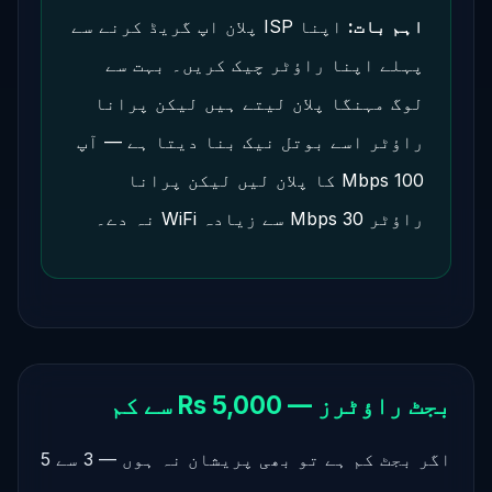
اہم بات:
اپنا ISP پلان اپ گریڈ کرنے سے
پہلے اپنا راؤٹر چیک کریں۔ بہت سے
لوگ مہنگا پلان لیتے ہیں لیکن پرانا
راؤٹر اسے بوتل نیک بنا دیتا ہے — آپ
100 Mbps کا پلان لیں لیکن پرانا
راؤٹر 30 Mbps سے زیادہ WiFi نہ دے۔
بجٹ راؤٹرز — Rs 5,000 سے کم
اگر بجٹ کم ہے تو بھی پریشان نہ ہوں — 3 سے 5