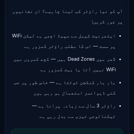
آپ کو نیا راؤٹر کب لینا چاہیے؟ ان نشانیوں
پر غور کریں:
ایتھرنیٹ کیبل سے سپیڈ اچھی ہے لیکن WiFi
پر سست — اس کا مطلب راؤٹر کمزور ہے
گھر میں Dead Zones ہیں — کچھ کمروں میں
WiFi نہیں آتا یا بہت کمزور ہے
بار بار کنکشن ٹوٹتا ہے — خاص طور پر جب
کئی ڈیوائسز استعمال ہو رہی ہوں
راؤٹر 3 سال سے زیادہ پرانا ہے —
ٹیکنالوجی تیزی سے بدل رہی ہے