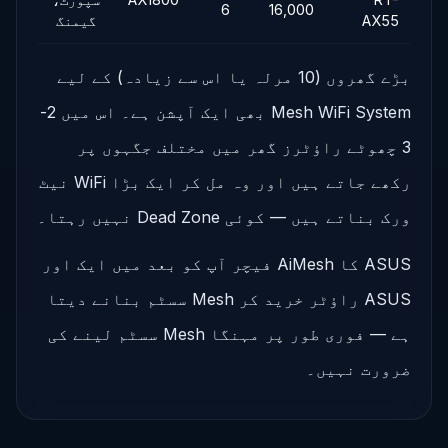
6
16,000
AX55
گیمنگ
بڑے گھروں (10 مرلہ یا اس سے زیادہ) کے لیے
Mesh WiFi System بھی ایک آپشن ہے۔ اس میں 2-
3 چھوٹے راؤٹرز گھر میں مختلف جگہوں پر
رکھے جاتے ہیں اور وہ مل کر ایک بڑا WiFi نیٹ
ورک بناتے ہیں — کوئی Dead Zone نہیں رہتا۔
ASUS کا AiMesh فیچر آپ کو بعد میں ایک اور
ASUS راؤٹر خرید کر Mesh سسٹم بنانے دیتا
ہے — فوری طور پر مہنگا Mesh سسٹم لینے کی
ضرورت نہیں۔