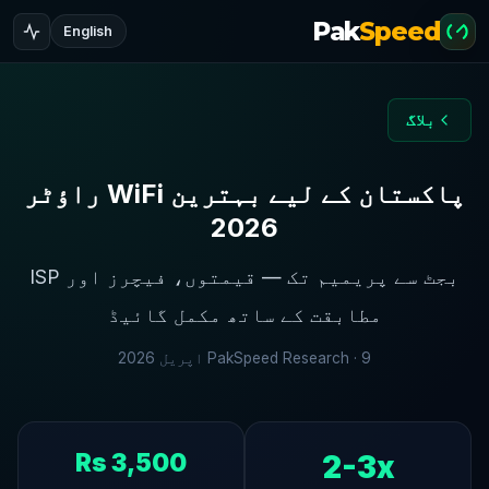
Pak
Speed
English
بلاگ
پاکستان کے لیے بہترین WiFi راؤٹر
2026
بجٹ سے پریمیم تک — قیمتوں، فیچرز اور ISP
مطابقت کے ساتھ مکمل گائیڈ
9 اپریل 2026
PakSpeed Research ·
Rs 3,500
2-3x