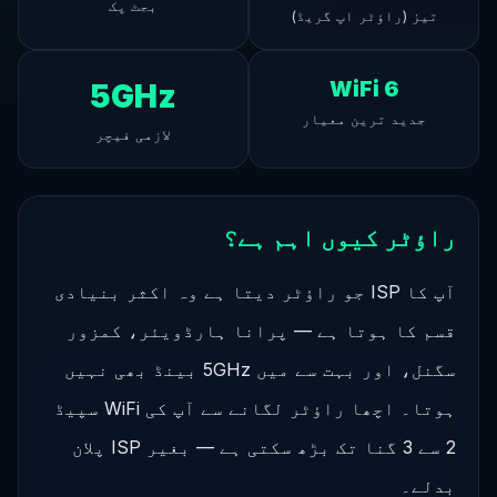
بجٹ پک
تیز (راؤٹر اپ گریڈ)
WiFi 6
5GHz
جدید ترین معیار
لازمی فیچر
راؤٹر کیوں اہم ہے؟
آپ کا ISP جو راؤٹر دیتا ہے وہ اکثر بنیادی
قسم کا ہوتا ہے — پرانا ہارڈویئر، کمزور
سگنل، اور بہت سے میں 5GHz بینڈ بھی نہیں
ہوتا۔ اچھا راؤٹر لگانے سے آپ کی WiFi سپیڈ
2 سے 3 گنا تک بڑھ سکتی ہے — بغیر ISP پلان
بدلے۔