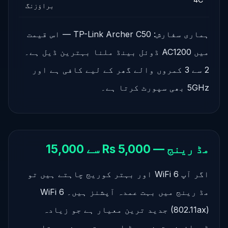
براؤزنگ
ہماری سفارش: TP-Link Archer C50 — اس قیمت
میں AC1200 ڈوئل بینڈ ملنا بہترین ڈیل ہے۔
2 سے 3 کمروں والے گھر کے لیے کافی ہے اور
5GHz بھی سپورٹ کرتا ہے۔
مڈ رینج — Rs 5,000 سے 15,000
اگر آپ WiFi 6 اور بہتر کوریج چاہتے ہیں تو
مڈ رینج میں بہت عمدہ آپشنز ہیں۔ WiFi 6
(802.11ax) جدید ترین معیار ہے جو زیادہ
ڈیوائسز، تیز سپیڈ اور بہتر رینج دیتا ہے۔