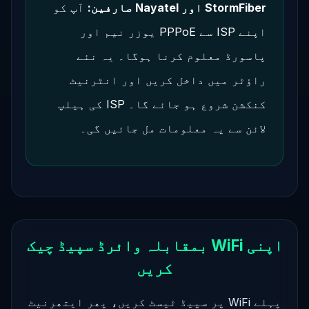
StormFiber اور Nayatel صارفین:
آپ کو
اپنے ISP سے PPPoE یوزر نیم اور
پاسورڈ معلوم کرنا ہوگا۔ یہ نئے
راؤٹر میں داخل کریں اور انٹرنیٹ
کنکشن شروع ہو جائے گا۔ ISP کی ہیلپ
لائن سے یہ معلومات مل جائیں گی۔
اپنی WiFi بمقابلہ وائرڈ سپیڈ چیک
کریں
پہلے WiFi پر سپیڈ ٹیسٹ کریں، پھر ایتھرنیٹ