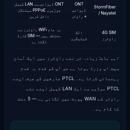
ONT
ONT ڈیوائس سے LAN کیبل
StormFiber
ڈیوائس
جوڑیں، PPPoE سیٹنگز
/ Nayatel
+ راؤٹر
داخل کریں
یہ عام WiFi راؤٹرز سے
4G SIM
الگ
مختلف ہیں — SIM کارڈ
راؤٹرز
کیٹیگری
لگتا ہے
اہم بات: زیادہ تر نئے راؤٹرز میں ایک آسان
سیٹ اپ وزرڈ ہوتا ہے جو آپ کو قدم بہ قدم
رہنمائی کرتا ہے۔ PTCL صارفین کو صرف اپنے
PTCL موڈیم سے ایک LAN کیبل اپنے نئے
راؤٹر کے WAN پورٹ میں لگانی ہے — 5 منٹ
کا کام ہے۔