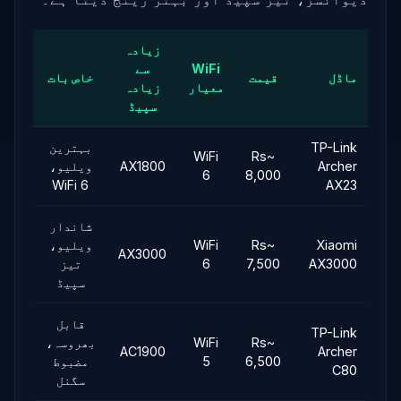
زیادہ
WiFi
سے
ماڈل
قیمت
خاص بات
معیار
زیادہ
سپیڈ
TP-Link
بہترین
WiFi
~Rs
Archer
AX1800
ویلیو،
6
8,000
WiFi 6
AX23
شاندار
Xiaomi
~Rs
WiFi
ویلیو،
AX3000
AX3000
7,500
6
تیز
سپیڈ
قابل
TP-Link
~Rs
WiFi
بھروسہ،
AC1900
Archer
6,500
5
مضبوط
C80
سگنل