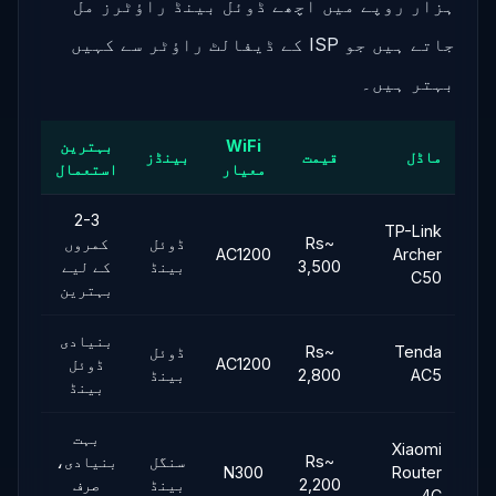
ہزار روپے میں اچھے ڈوئل بینڈ راؤٹرز مل
جاتے ہیں جو ISP کے ڈیفالٹ راؤٹر سے کہیں
بہتر ہیں۔
WiFi
بہترین
ماڈل
قیمت
بینڈز
معیار
استعمال
2-3
TP-Link
~Rs
ڈوئل
کمروں
AC1200
Archer
3,500
بینڈ
کے لیے
C50
بہترین
بنیادی
Tenda
~Rs
ڈوئل
AC1200
ڈوئل
AC5
2,800
بینڈ
بینڈ
بہت
Xiaomi
~Rs
سنگل
بنیادی،
N300
Router
2,200
بینڈ
صرف
4C