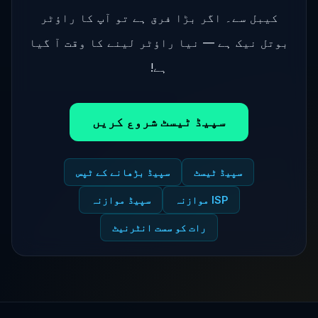
کیبل سے۔ اگر بڑا فرق ہے تو آپ کا راؤٹر
بوتل نیک ہے — نیا راؤٹر لینے کا وقت آ گیا
ہے!
سپیڈ ٹیسٹ شروع کریں
سپیڈ ٹیسٹ
سپیڈ بڑھانے کے ٹپس
ISP موازنہ
سپیڈ موازنہ
رات کو سست انٹرنیٹ