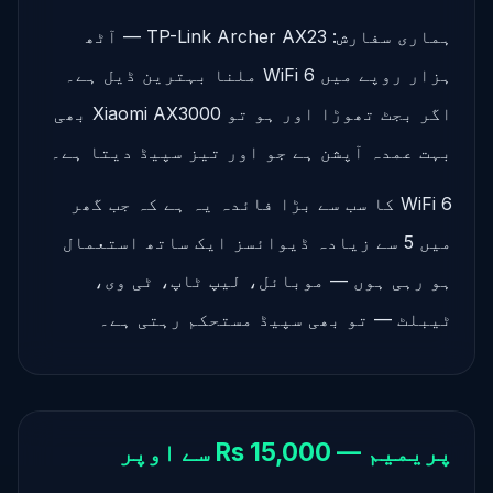
ہماری سفارش: TP-Link Archer AX23 — آٹھ
ہزار روپے میں WiFi 6 ملنا بہترین ڈیل ہے۔
اگر بجٹ تھوڑا اور ہو تو Xiaomi AX3000 بھی
بہت عمدہ آپشن ہے جو اور تیز سپیڈ دیتا ہے۔
WiFi 6 کا سب سے بڑا فائدہ یہ ہے کہ جب گھر
میں 5 سے زیادہ ڈیوائسز ایک ساتھ استعمال
ہو رہی ہوں — موبائل، لیپ ٹاپ، ٹی وی،
ٹیبلٹ — تو بھی سپیڈ مستحکم رہتی ہے۔
پریمیم — Rs 15,000 سے اوپر