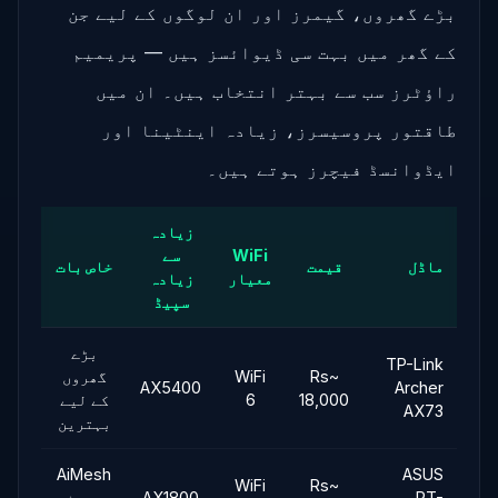
بڑے گھروں، گیمرز اور ان لوگوں کے لیے جن
کے گھر میں بہت سی ڈیوائسز ہیں — پریمیم
راؤٹرز سب سے بہتر انتخاب ہیں۔ ان میں
طاقتور پروسیسرز، زیادہ اینٹینا اور
ایڈوانسڈ فیچرز ہوتے ہیں۔
زیادہ
WiFi
سے
ماڈل
قیمت
خاص بات
معیار
زیادہ
سپیڈ
بڑے
TP-Link
~Rs
WiFi
گھروں
AX5400
Archer
18,000
6
کے لیے
AX73
بہترین
AiMesh
ASUS
WiFi
~Rs
RT-
AX1800
سپورٹ،