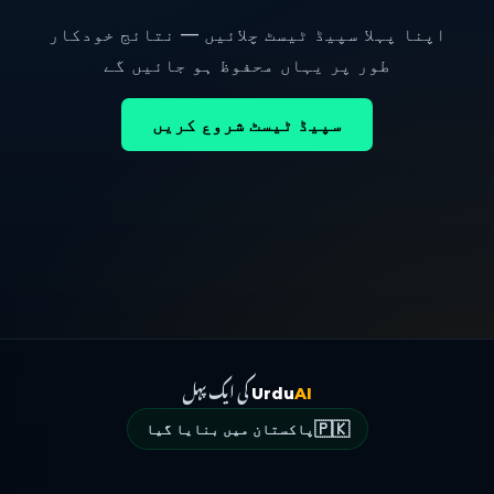
اپنا پہلا سپیڈ ٹیسٹ چلائیں — نتائج خودکار
طور پر یہاں محفوظ ہو جائیں گے
سپیڈ ٹیسٹ شروع کریں
کی ایک پہل
Urdu
AI
🇵🇰
پاکستان میں بنایا گیا