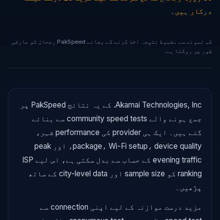
درکار ہیں۔
کم نمونے سے مضبوط نتیجہ اخذ کرنے کے بجائے PakSpeed رجحان کو عارضی
طور پر روکتا ہے۔
Akamai Technologies, Inc. کے یہ نتائج PakSpeed پر
جمع ہونے والے community speed tests سے بنائے
گئے ہیں۔ ایک ہی provider کی performance شہر،
package، Wi-Fi setup، device quality، اور peak
evening traffic کے حساب سے بدل سکتی ہے، اس لیے ISP
ranking کو sample size اور city-level data کے ساتھ
پڑھیں۔
مزید درست موازنہ کے لیے اپنی connection سے