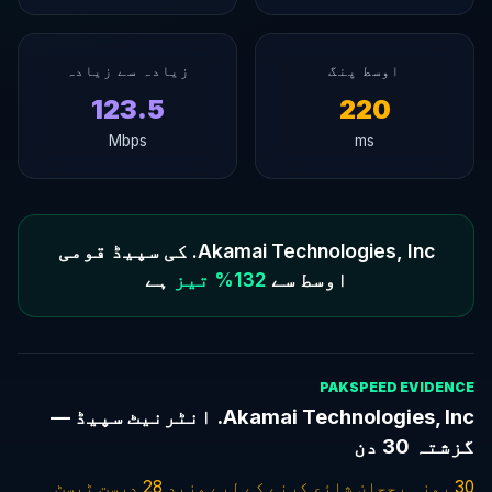
اوسط پنگ
زیادہ سے زیادہ
123.5
220
Mbps
ms
Akamai Technologies, Inc. کی سپیڈ قومی
اوسط سے
132% تیز
ہے
PAKSPEED EVIDENCE
Akamai Technologies, Inc. انٹرنیٹ سپیڈ —
گزشتہ 30 دن
30 روزہ رجحان شائع کرنے کے لیے مزید 28 درست ٹیسٹ