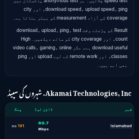
speed test چلائیں۔ ہر anonymous test پاکستان میں
download speed، upload speed، ping، اور city
coverage کی آزاد measurement کو بہتر بناتا ہے۔
Result کو پڑھتے وقت download، upload، ping، test
count، اور city coverage کو ساتھ دیکھیں۔ High
download useful ہے، مگر video calls، gaming، online
classes، اور remote work کے لیے upload اور ping
بھی اہم ہیں۔
Akamai Technologies, Inc. شہروں کی سپیڈ
شہر
ڈاؤن لوڈ
پنگ
60.7
191
Islamabad
ms
Mbps